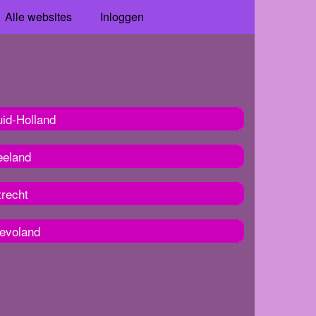
Alle websites
Inloggen
uid-Holland
eeland
trecht
levoland