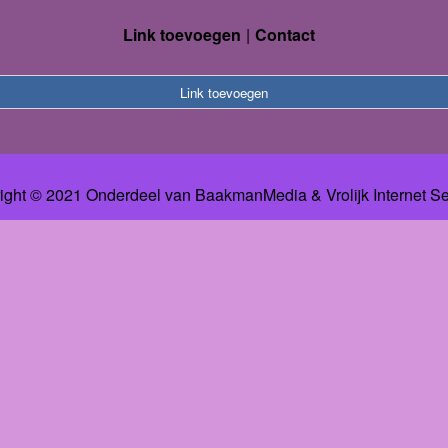
Link toevoegen
Contact
Link toevoegen
ight © 2021 Onderdeel van
BaakmanMedia
&
Vrolijk Internet S