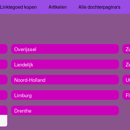
Linktegoed kopen
Artikelen
Alle dochterpagina's
Overijssel
Z
Landelijk
Z
Noord-Holland
U
Limburg
F
Drenthe